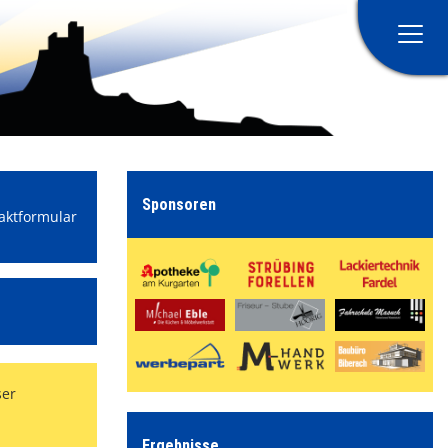
Home
Verein
Sponsoren
aktformular
Teams
Sponsoring
Teamshop
#Bahndammelf
ser
Ergebnisse
Bahndammecho