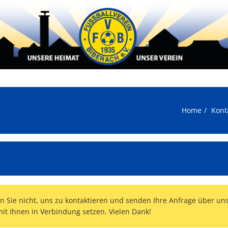
Home
Kont
ern Sie nicht, uns zu kontaktieren und senden Ihre Anfrage über un
it Ihnen in Verbindung setzen. Vielen Dank!