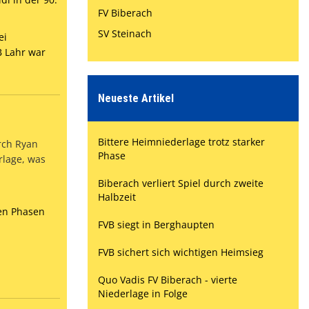
FV Biberach
SV Steinach
ei
B Lahr war
Neueste Artikel
Bittere Heimniederlage trotz starker
rch Ryan
Phase
rlage, was
Biberach verliert Spiel durch zweite
Halbzeit
gen Phasen
FVB siegt in Berghaupten
FVB sichert sich wichtigen Heimsieg
Quo Vadis FV Biberach - vierte
Niederlage in Folge