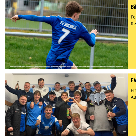
Bi
Fo
Re
FV
El
Au