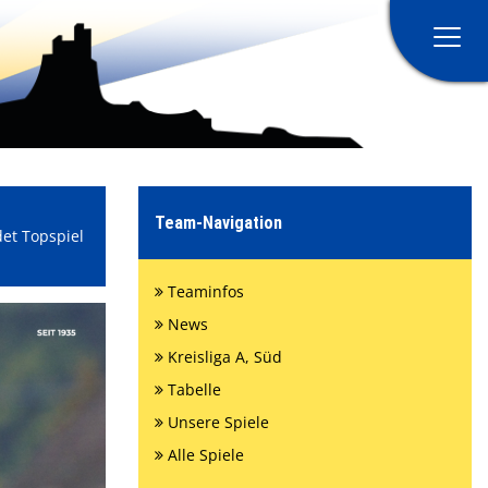
Home
Verein
Team-Navigation
et Topspiel
Teams
Teaminfos
Sponsoring
News
Kreisliga A, Süd
Teamshop
Tabelle
Unsere Spiele
#Bahndammelf
Alle Spiele
Bahndammecho