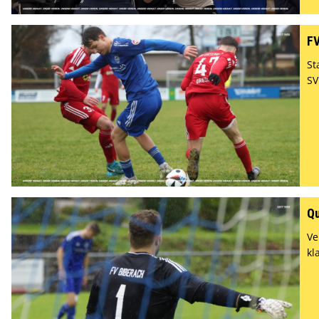
FV
St
SV
Qu
Ve
kl