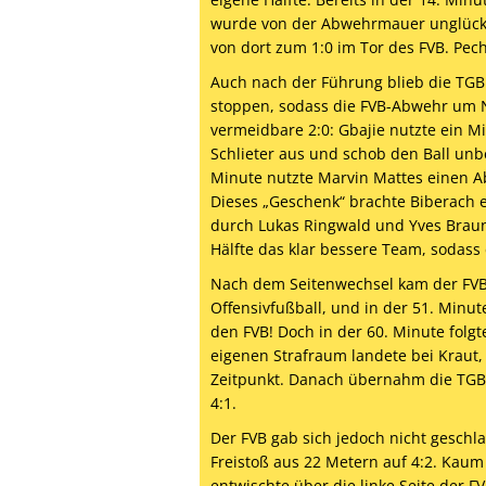
wurde von der Abwehrmauer unglückli
von dort zum 1:0 im Tor des FVB. Pech
Auch nach der Führung blieb die TGB
stoppen, sodass die FVB-Abwehr um Ni
vermeidbare 2:0: Gbajie nutzte ein 
Schlieter aus und schob den Ball unbe
Minute nutzte Marvin Mattes einen Ab
Dieses „Geschenk“ brachte Biberach e
durch Lukas Ringwald und Yves Braun
Hälfte das klar bessere Team, sodass
Nach dem Seitenwechsel kam der FVB 
Offensivfußball, und in der 51. Minut
den FVB! Doch in der 60. Minute folgt
eigenen Strafraum landete bei Kraut
Zeitpunkt. Danach übernahm die TGB e
4:1.
Der FVB gab sich jedoch nicht geschl
Freistoß aus 22 Metern auf 4:2. Kaum 
entwischte über die linke Seite der F