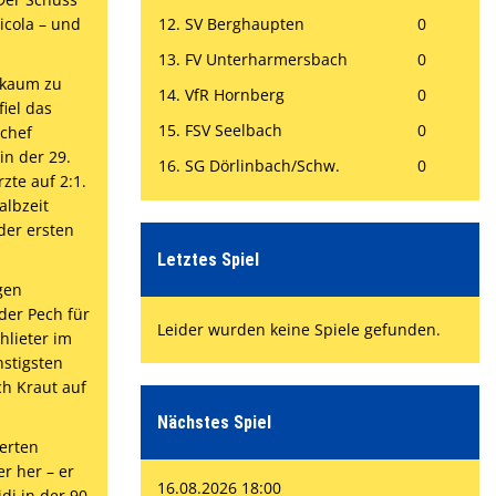
icola – und
12. SV Berghaupten
0
13. FV Unterharmersbach
0
 kaum zu
14. VfR Hornberg
0
iel das
15. FSV Seelbach
0
chef
in der 29.
16. SG Dörlinbach/Schw.
0
zte auf 2:1.
albzeit
der ersten
Letztes Spiel
gen
der Pech für
Leider wurden keine Spiele gefunden.
hlieter im
nstigsten
ch Kraut auf
Nächstes Spiel
werten
r her – er
16.08.2026 18:00
di in der 90.