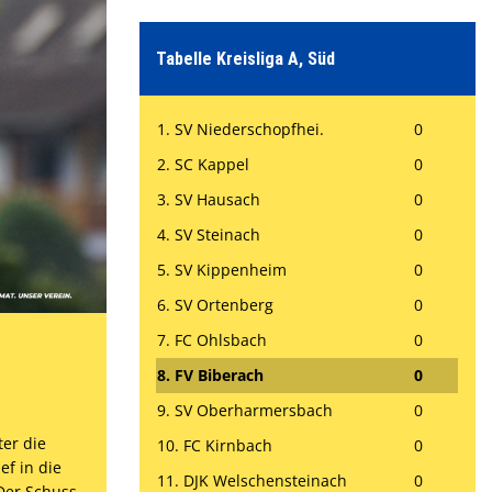
Tabelle Kreisliga A, Süd
Kontaktformular
1. SV Niederschopfhei.
0
2. SC Kappel
0
3. SV Hausach
0
4. SV Steinach
0
5. SV Kippenheim
0
6. SV Ortenberg
0
7. FC Ohlsbach
0
8. FV Biberach
0
9. SV Oberharmersbach
0
ter die
10. FC Kirnbach
0
ef in die
11. DJK Welschensteinach
0
 Der Schuss