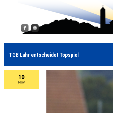
TGB Lahr entscheidet Topspiel
10
Nov