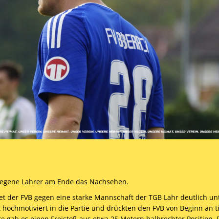
rlegene Lahrer am Ende das Nachsehen.
iet der FVB gegen eine starke Mannschaft der TGB Lahr deutlich un
hochmotiviert in die Partie und drückten den FVB von Beginn an ti
ute gab es einen Freistoß aus etwa 25 Metern halbrechter Position.