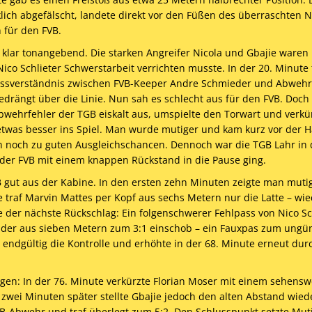
ch abgefälscht, landete direkt vor den Füßen des überraschten N
 für den FVB.
 klar tonangebend. Die starken Angreifer Nicola und Gbajie waren
co Schlieter Schwerstarbeit verrichten musste. In der 20. Minute f
Missverständnis zwischen FVB-Keeper Andre Schmieder und Abwehr
drängt über die Linie. Nun sah es schlecht aus für den FVB. Doch 
wehrfehler der TGB eiskalt aus, umspielte den Torwart und verkür
twas besser ins Spiel. Man wurde mutiger und kam kurz vor der H
 noch zu guten Ausgleichschancen. Dennoch war die TGB Lahr in 
 der FVB mit einem knappen Rückstand in die Pause ging.
gut aus der Kabine. In den ersten zehn Minuten zeigte man muti
e traf Marvin Mattes per Kopf aus sechs Metern nur die Latte – wie
e der nächste Rückschlag: Ein folgenschwerer Fehlpass von Nico Sc
, der aus sieben Metern zum 3:1 einschob – ein Fauxpas zum ungü
ndgültig die Kontrolle und erhöhte in der 68. Minute erneut dur
agen: In der 76. Minute verkürzte Florian Moser mit einem sehens
zwei Minuten später stellte Gbajie jedoch den alten Abstand wiede
VB-Abwehr und traf überlegt zum 5:2. Den Schlusspunkt setzte Muti