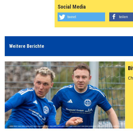
Social Media
tweet
teilen
Weitere Berichte
Bi
Ch